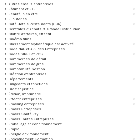
Autres emails entreprises
Bâtiment et BTP
Beauté, bien être
Bijouteries
Café Hôtels Restaurants (CHR)
Centrales d’Achats & Grande Distribution
Chiffre d'affaires, effectif
Cinéma films
Classement alphabétique par Activité
Code NAF et APE des Entreprises
Codes SIRET et RCS
Commerces de détail
Commerces de gros
Comptabilité Gestion
Création d'entreprises
Départements
Dirigeants et fonctions
Droit et justice
Édition, Imprimerie
Effectif entreprises
Emailing entreprises
Emails Entreprises
Emails Santé Psy
Emails Toutes Entreprises
Emballage et conditionnement
Emploi
Energie environnement
Enseignement, Formation