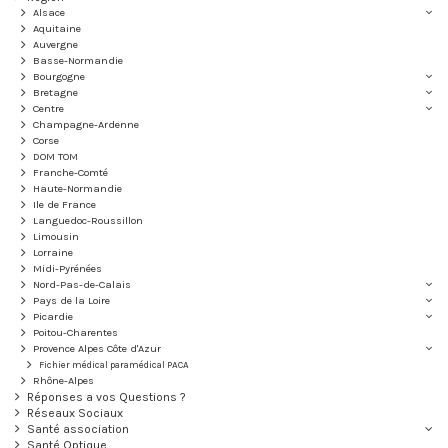
Alsace
Aquitaine
Auvergne
Basse-Normandie
Bourgogne
Bretagne
Centre
Champagne-Ardenne
Corse
DOM TOM
Franche-Comté
Haute-Normandie
Ile de France
Languedoc-Roussillon
Limousin
Lorraine
Midi-Pyrénées
Nord-Pas-de-Calais
Pays de la Loire
Picardie
Poitou-Charentes
Provence Alpes Côte d'Azur
Fichier médical paramédical PACA
Rhône-Alpes
Réponses a vos Questions ?
Réseaux Sociaux
Santé association
Santé Optique