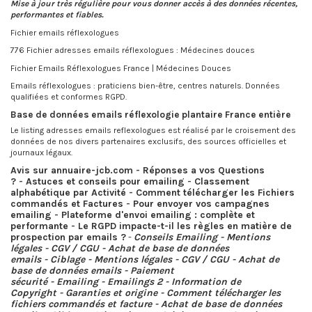
Mise à jour très régulière pour vous donner accès à des données récentes,
performantes et fiables.
Fichier emails réflexologues
776 Fichier adresses emails réflexologues : Médecines douces
Fichier Emails Réflexologues France | Médecines Douces
Emails réflexologues : praticiens bien-être, centres naturels. Données
qualifiées et conformes RGPD.
Base de données emails réflexologie plantaire France entière
Le listing adresses emails reflexologues est réalisé par le croisement des
données de nos divers partenaires exclusifs, des sources officielles et
journaux légaux.
Avis sur annuaire-jcb.com
-
Réponses a vos Questions
?
-
Astuces et conseils pour emailing
-
Classement
alphabétique par Activité
-
Comment télécharger les Fichiers
commandés et Factures
-
Pour envoyer vos campagnes
emailing
-
Plateforme d'envoi emailing : complète et
performante
-
Le RGPD impacte-t-il les règles en matière de
prospection par emails ?
-
Conseils Emailing
-
Mentions
légales
-
CGV / CGU
-
Achat de base de données
emails
-
Ciblage
-
Mentions légales
-
CGV / CGU
-
Achat de
base de données emails
-
Paiement
sécurité
-
Emailing
-
Emailings 2
-
Information de
Copyright
-
Garanties et origine
-
Comment télécharger les
fichiers commandés et facture
-
Achat de base de données