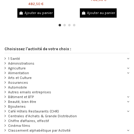
482,50 €
Ajouter au panier
Ajouter au panier
1 Santé
Administrations
Agriculture
Alimentation
Arts et Culture
Assurances
Automobile
Autres emails entreprises
Bâtiment et BTP
Beauté, bien être
Bijouteries
Café Hôtels Restaurants (CHR)
Centrales d’Achats & Grande Distribution
Chiffre d'affaires, effectif
Cinéma films
Classement alphabétique par Activité