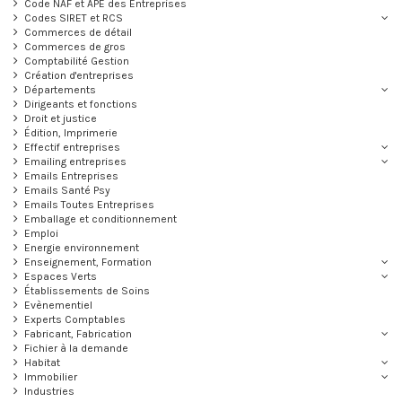
Code NAF et APE des Entreprises
Codes SIRET et RCS
Commerces de détail
Commerces de gros
Comptabilité Gestion
Création d'entreprises
Départements
Dirigeants et fonctions
Droit et justice
Édition, Imprimerie
Effectif entreprises
Emailing entreprises
Emails Entreprises
Emails Santé Psy
Emails Toutes Entreprises
Emballage et conditionnement
Emploi
Energie environnement
Enseignement, Formation
Espaces Verts
Établissements de Soins
Evènementiel
Experts Comptables
Fabricant, Fabrication
Fichier à la demande
Habitat
Immobilier
Industries