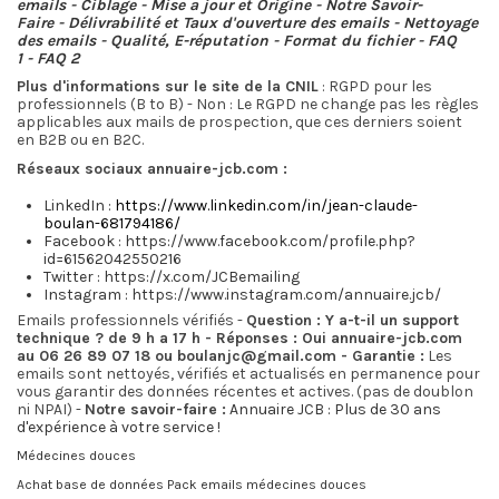
emails
-
Ciblage
-
Mise a jour et Origine
-
Notre Savoir-
Faire
-
Délivrabilité et Taux d'ouverture des emails
-
Nettoyage
des emails
-
Qualité, E-réputation
-
Format du fichier
-
FAQ
1
-
FAQ 2
Plus d'informations sur le site de la CNIL
: RGPD pour les
professionnels (B to B) - Non : Le RGPD ne change pas les règles
applicables aux mails de prospection, que ces derniers soient
en B2B ou en B2C.
Réseaux sociaux annuaire-jcb.com :
LinkedIn :
https://www.linkedin.com/in/jean-claude-
boulan-681794186/
Facebook :
https://www.facebook.com/profile.php?
id=61562042550216
Twitter :
https://x.com/JCBemailing
Instagram :
https://www.instagram.com/annuaire.jcb/
Emails professionnels vérifiés -
Question : Y a-t-il un support
technique ? de 9 h a 17 h -
Réponses : Oui annuaire-jcb.com
au 06 26 89 07 18 ou boulanjc@gmail.com -
Garantie :
Les
emails sont nettoyés, vérifiés et actualisés en permanence pour
vous garantir des données récentes et actives. (pas de doublon
ni NPAI) -
Notre savoir-faire :
Annuaire JCB : Plus de 30 ans
d'expérience à votre service !
Médecines douces
Achat base de données Pack emails médecines douces