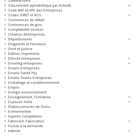
Cinéma films
Classement alphabétique par Activité
Code NAF et APE des Entreprises
Codes SIRET et RCS
Commerces de détail
Commerces de gros
Comptabilité Gestion
Création d'entreprises
Départements
Dirigeants et fonctions
Droit et justice
Édition, Imprimerie
Effectif entreprises
Emailing entreprises
Emails Entreprises
Emails Santé Psy
Emails Toutes Entreprises
Emballage et conditionnement
Emploi
Energie environnement
Enseignement, Formation
Espaces Verts
Établissements de Soins
Evènementiel
Experts Comptables
Fabricant, Fabrication
Fichier à la demande
Habitat