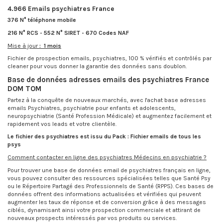
4.966 Emails psychiatres France
376 N° téléphone mobile
216 N° RCS - 552 N° SIRET - 670 Codes NAF
Mise à jour
: 1 mois
Fichier de prospection emails, psychiatres, 100 % vérifiés et contrôlés par
cleaner pour vous donner la garantie des données sans doublon.
Base de données adresses emails des psychiatres France
DOM TOM
Partez à la conquête de nouveaux marchés, avec l'
achat base adresses
emails Psychiatres, psychiatrie pour enfants et adolescents,
neuropsychiatrie (Santé Profession Médicale)
et augmentez facilement et
rapidement vos leads et votre clientèle.
Le fichier des psychiatres est issu du Pack :
Fichier emails de tous les
psys
Comment contacter en ligne des psychiatres Médecins en psychiatrie ?
Pour trouver une base de données email de psychiatres français en ligne,
vous pouvez consulter des ressources spécialisées telles que Santé Psy
ou le Répertoire Partagé des Professionnels de Santé (RPPS). Ces bases de
données offrent des informations actualisées et vérifiées qui peuvent
augmenter les taux de réponse et de conversion grâce à des messages
ciblés, dynamisant ainsi votre prospection commerciale et attirant de
nouveaux prospects intéressés par vos produits ou services.