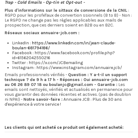
Trap
-
Cold Emails
-
Op-tin et Opt-out
-
Plus d'informations sur le sit
taux de conversion
e de la CNIL
:
RGPD pour les profeTaux de convertion ssionnels (B to B) - Non :
Le RGPD ne change pas les règles applicables aux mails de
prospection, que ces derniers soient en B2B ou en B2C.
Réseaux sociaux annuaire-jcb.com :
LinkedIn :
https://www.linkedin.com/in/jean-claude-
boulan-681794186/
Facebook :
https://www.facebook.com/profile.php?
id=61562042550216
Twitter :
https://x.com/JCBemailing
Instagram :
https://www.instagram.com/annuaire.jcb/
Emails professionnels vérifiés -
Question : Y a-t-il un support
technique ? de 9 h a 17 h -
Réponses : Oui annuaire-jcb.com
au 06 26 89 07 18 ou boulanjc@gmail.com -
Garantie :
Les
emails sont nettoyés, vérifiés et actualisés en permanence pour
vous garantir des données récentes et actives. (pas de doublon
ni NPAI) -
Notre savoir-faire :
Annuaire JCB : Plus de 30 ans
d'expérience à votre service !
Les clients qui ont acheté ce produit ont également acheté: