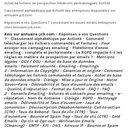
Achat de fichiers de prospection médecins dermatologues SUISSE
Classement alphabétique par Activité des entreprises disponibles sur
annuaire-jcb.com
Réponses a vos Questions ? concernant les bases emails entreprises
chez annuaire-jcb.com
Avis sur annuaire-jcb.com
-
Réponses a vos Questions
?
-
Classement alphabétique par Activité
-
Comment
télécharger les Fichiers commandés et Factures
-
Pour
envoyer vos campagnes emailing
-
Plateforme d'envoi
emailing : complète et performante
-
Le RGPD impacte-t-il les
règles en matière de prospection par emails ?
-
Mentions
légales
-
CGV / CGU
-
Achat de base de données
emails
-
Paiement sécurité
-
Emailing
-
Emailings
2
-
Information de Copyright
-
Garanties et origine
-
Comment
télécharger les fichiers commandés et facture
-
Achat de base
de données emails
-
Ciblage
-
Mise a jour et Origine
-
Notre
Savoir-Faire
-
Délivrabilité et Taux d'ouverture des emails
-
-
Qualité, E-réputation
-
Format du fichier
-
FAQ 1
-
FAQ
2
-
Conseils Emailing
-
Astuces et conseils pour emailing
-
e-
réputation
-
Nom de domaine
-
Ciblage
-
RGPD
-
Nettoyage
emails
-
Délivrabilité et Taux d'ouverture
-
taux de
conversion
-
Désinscription Désabonnements
-
Call-to-action
(CTA)
-
Taux de Rebond
-
Taux de clic (CTR)
-
Taux
d’ouverture
-
Bounce et Spam Trap
-
Taux de clic (CTR)
-
Cold
Emails
-
Op-tin et Opt-out
-
Vérification Emails
(Cleaning)
-
SMTP
- KPI - DNS - Adresse IP -
Bounce et Spam