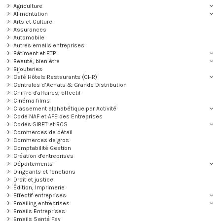
Agriculture
Alimentation
Arts et Culture
Assurances
Automobile
Autres emails entreprises
Bâtiment et BTP
Beauté, bien être
Bijouteries
Café Hôtels Restaurants (CHR)
Centrales d’Achats & Grande Distribution
Chiffre d'affaires, effectif
Cinéma films
Classement alphabétique par Activité
Code NAF et APE des Entreprises
Codes SIRET et RCS
Commerces de détail
Commerces de gros
Comptabilité Gestion
Création d'entreprises
Départements
Dirigeants et fonctions
Droit et justice
Édition, Imprimerie
Effectif entreprises
Emailing entreprises
Emails Entreprises
Emails Santé Psy